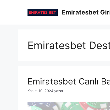
İçeriğe
atla
Emiratesbet Gir
Emiratesbet Des
Emiratesbet Canlı B
Kasım 10, 2024
yazar