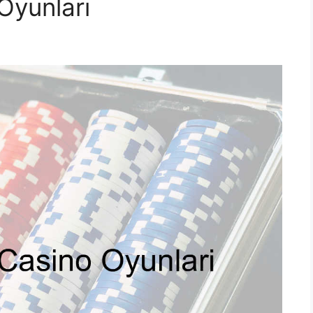
Oyunları