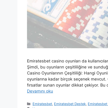
Emiratesbet casino oyunları da kullanıcıları
Şimdi, bu oyunların çeşitliliğine ve sun
Casino Oyunlarının Çeşitliliği: Hangi Oyu
oyunlarına kadar birçok seçenek mevcut. 
fırsatlar sunan oyunlar dikkat çekiyor. Bu
Devamını oku
Kategoriler
Emiratesbet
,
Emiratesbet Destek
,
Emiratesbet 