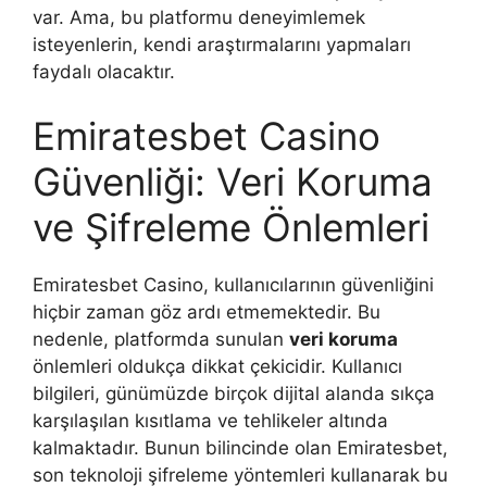
var. Ama, bu platformu deneyimlemek
isteyenlerin, kendi araştırmalarını yapmaları
faydalı olacaktır.
Emiratesbet Casino
Güvenliği: Veri Koruma
ve Şifreleme Önlemleri
Emiratesbet Casino, kullanıcılarının güvenliğini
hiçbir zaman göz ardı etmemektedir. Bu
nedenle, platformda sunulan
veri koruma
önlemleri oldukça dikkat çekicidir. Kullanıcı
bilgileri, günümüzde birçok dijital alanda sıkça
karşılaşılan kısıtlama ve tehlikeler altında
kalmaktadır. Bunun bilincinde olan Emiratesbet,
son teknoloji şifreleme yöntemleri kullanarak bu