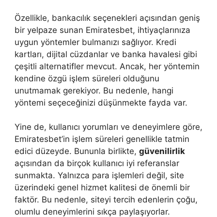
Özellikle, bankacılık seçenekleri açısından geniş
bir yelpaze sunan Emiratesbet, ihtiyaçlarınıza
uygun yöntemler bulmanızı sağlıyor. Kredi
kartları, dijital cüzdanlar ve banka havalesi gibi
çeşitli alternatifler mevcut. Ancak, her yöntemin
kendine özgü işlem süreleri olduğunu
unutmamak gerekiyor. Bu nedenle, hangi
yöntemi seçeceğinizi düşünmekte fayda var.
Yine de, kullanıcı yorumları ve deneyimlere göre,
Emiratesbet’in işlem süreleri genellikle tatmin
edici düzeyde. Bununla birlikte,
güvenilirlik
açısından da birçok kullanıcı iyi referanslar
sunmakta. Yalnızca para işlemleri değil, site
üzerindeki genel hizmet kalitesi de önemli bir
faktör. Bu nedenle, siteyi tercih edenlerin çoğu,
olumlu deneyimlerini sıkça paylaşıyorlar.