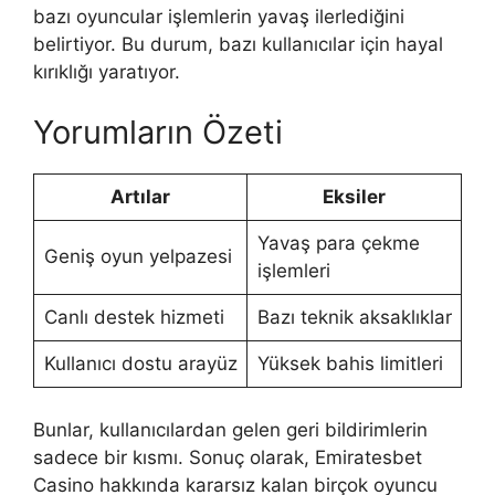
bazı oyuncular işlemlerin yavaş ilerlediğini
belirtiyor. Bu durum, bazı kullanıcılar için hayal
kırıklığı yaratıyor.
Yorumların Özeti
Artılar
Eksiler
Yavaş para çekme
Geniş oyun yelpazesi
işlemleri
Canlı destek hizmeti
Bazı teknik aksaklıklar
Kullanıcı dostu arayüz
Yüksek bahis limitleri
Bunlar, kullanıcılardan gelen geri bildirimlerin
sadece bir kısmı. Sonuç olarak, Emiratesbet
Casino hakkında kararsız kalan birçok oyuncu