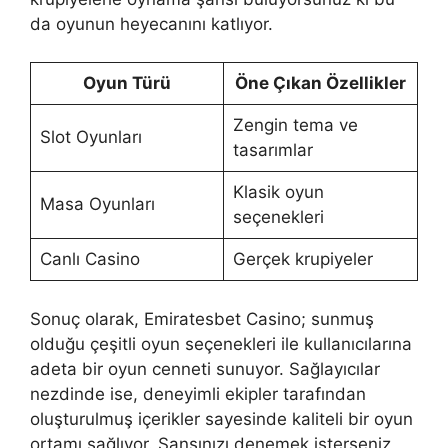
da oyunun heyecanını katlıyor.
Oyun Türü
Öne Çıkan Özellikler
Zengin tema ve
Slot Oyunları
tasarımlar
Klasik oyun
Masa Oyunları
seçenekleri
Canlı Casino
Gerçek krupiyeler
Sonuç olarak, Emiratesbet Casino; sunmuş
olduğu çeşitli oyun seçenekleri ile kullanıcılarına
adeta bir oyun cenneti sunuyor. Sağlayıcılar
nezdinde ise, deneyimli ekipler tarafından
oluşturulmuş içerikler sayesinde kaliteli bir oyun
ortamı sağlıyor. Şansınızı denemek isterseniz,