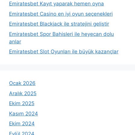
Emiratesbet Kayıt yaparak hemen oyna
Emiratesbet Casino en iyi oyun seçenekleri
Emiratesbet Blackjack ile stratejini geliştir
Emiratesbet Spor Bahisleri ile heyecan dolu
anlar
Emiratesbet Slot Oyunları ile büyük kazançlar
Ocak 2026
Aralık 2025
Ekim 2025
Kasım 2024
Ekim 2024
Eylül 2024