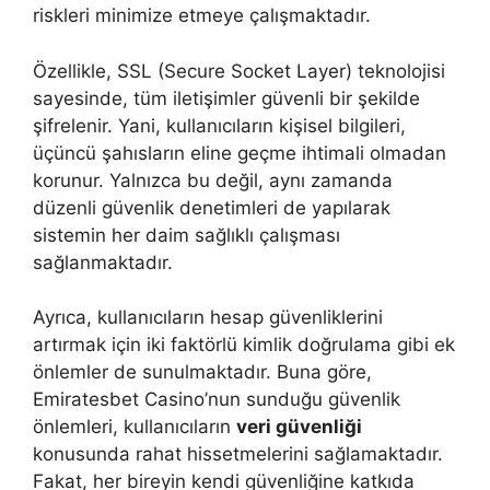
riskleri minimize etmeye çalışmaktadır.
Özellikle, SSL (Secure Socket Layer) teknolojisi
sayesinde, tüm iletişimler güvenli bir şekilde
şifrelenir. Yani, kullanıcıların kişisel bilgileri,
üçüncü şahısların eline geçme ihtimali olmadan
korunur. Yalnızca bu değil, aynı zamanda
düzenli güvenlik denetimleri de yapılarak
sistemin her daim sağlıklı çalışması
sağlanmaktadır.
Ayrıca, kullanıcıların hesap güvenliklerini
artırmak için iki faktörlü kimlik doğrulama gibi ek
önlemler de sunulmaktadır. Buna göre,
Emiratesbet Casino’nun sunduğu güvenlik
önlemleri, kullanıcıların
veri güvenliği
konusunda rahat hissetmelerini sağlamaktadır.
Fakat, her bireyin kendi güvenliğine katkıda