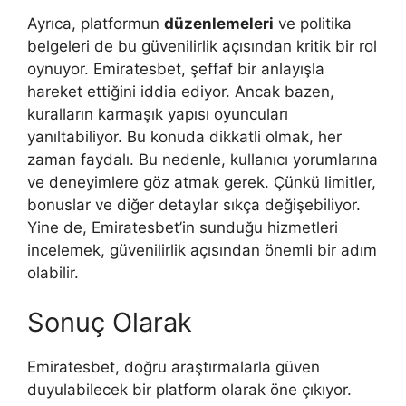
Ayrıca, platformun
düzenlemeleri
ve politika
belgeleri de bu güvenilirlik açısından kritik bir rol
oynuyor. Emiratesbet, şeffaf bir anlayışla
hareket ettiğini iddia ediyor. Ancak bazen,
kuralların karmaşık yapısı oyuncuları
yanıltabiliyor. Bu konuda dikkatli olmak, her
zaman faydalı. Bu nedenle, kullanıcı yorumlarına
ve deneyimlere göz atmak gerek. Çünkü limitler,
bonuslar ve diğer detaylar sıkça değişebiliyor.
Yine de, Emiratesbet’in sunduğu hizmetleri
incelemek, güvenilirlik açısından önemli bir adım
olabilir.
Sonuç Olarak
Emiratesbet, doğru araştırmalarla güven
duyulabilecek bir platform olarak öne çıkıyor.