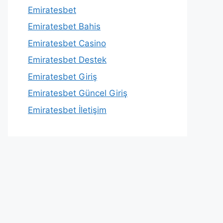
Emiratesbet
Emiratesbet Bahis
Emiratesbet Casino
Emiratesbet Destek
Emiratesbet Giriş
Emiratesbet Güncel Giriş
Emiratesbet İletişim