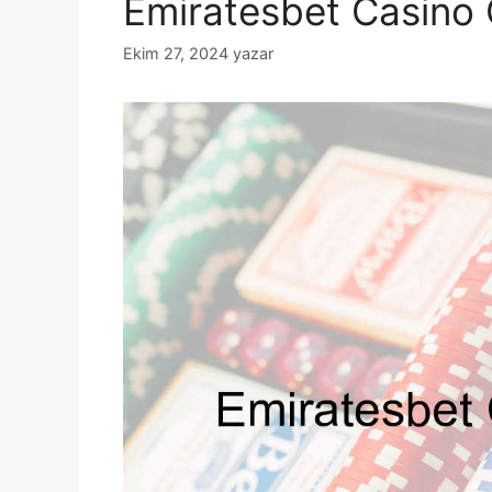
Emiratesbet Casino 
Ekim 27, 2024
yazar