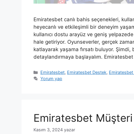
Emiratesbet canlı bahis seçenekleri, kulla
heyecanlı ve etkileşimli bir deneyim yaşam
kullanıcı dostu arayüz ve geniş yelpazede
hale getiriyor. Oyunseverler, gerçek zaman
katlayarak yaşama fırsatı buluyor. Şimdi,
detaylandırmaya başlayalım. Emiratesbet
Kategoriler
Emiratesbet
,
Emiratesbet Destek
,
Emiratesbet 
Yorum yap
Emiratesbet Müşteri
Kasım 3, 2024
yazar