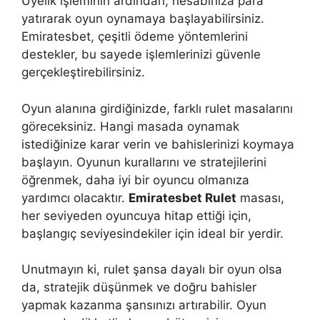
Üyelik işleminin ardından, hesabınıza para
yatırarak oyun oynamaya başlayabilirsiniz.
Emiratesbet, çeşitli ödeme yöntemlerini
destekler, bu sayede işlemlerinizi güvenle
gerçekleştirebilirsiniz.
Oyun alanına girdiğinizde, farklı rulet masalarını
göreceksiniz. Hangi masada oynamak
istediğinize karar verin ve bahislerinizi koymaya
başlayın. Oyunun kurallarını ve stratejilerini
öğrenmek, daha iyi bir oyuncu olmanıza
yardımcı olacaktır.
Emiratesbet Rulet
masası,
her seviyeden oyuncuya hitap ettiği için,
başlangıç seviyesindekiler için ideal bir yerdir.
Unutmayın ki, rulet şansa dayalı bir oyun olsa
da, stratejik düşünmek ve doğru bahisler
yapmak kazanma şansınızı artırabilir. Oyun