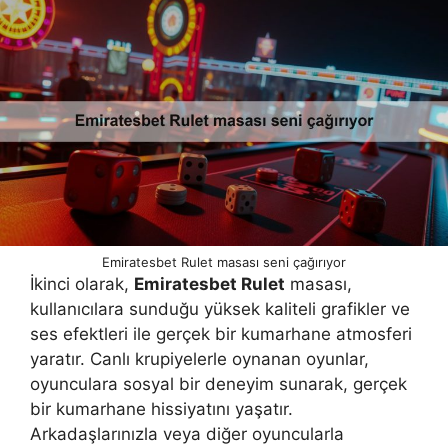
Emiratesbet Rulet masası seni çağırıyor
İkinci olarak,
Emiratesbet Rulet
masası,
kullanıcılara sunduğu yüksek kaliteli grafikler ve
ses efektleri ile gerçek bir kumarhane atmosferi
yaratır. Canlı krupiyelerle oynanan oyunlar,
oyunculara sosyal bir deneyim sunarak, gerçek
bir kumarhane hissiyatını yaşatır.
Arkadaşlarınızla veya diğer oyuncularla