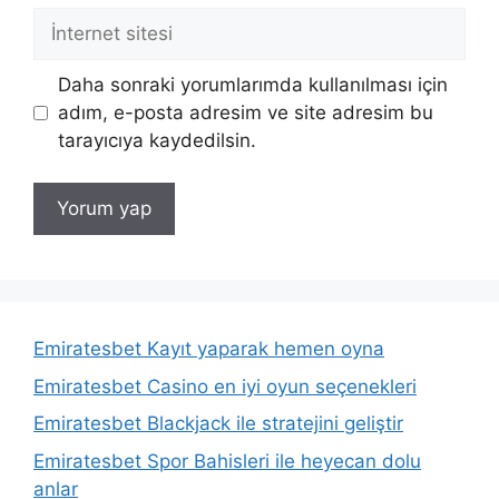
İnternet
sitesi
Daha sonraki yorumlarımda kullanılması için
adım, e-posta adresim ve site adresim bu
tarayıcıya kaydedilsin.
Emiratesbet Kayıt yaparak hemen oyna
Emiratesbet Casino en iyi oyun seçenekleri
Emiratesbet Blackjack ile stratejini geliştir
Emiratesbet Spor Bahisleri ile heyecan dolu
anlar