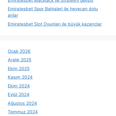
Emiratesbet Blackjack ile stratejini geliştir
Emiratesbet Spor Bahisleri ile heyecan dolu
anlar
Emiratesbet Slot Oyunları ile büyük kazançlar
Ocak 2026
Aralık 2025
Ekim 2025
Kasım 2024
Ekim 2024
Eylül 2024
Ağustos 2024
Temmuz 2024