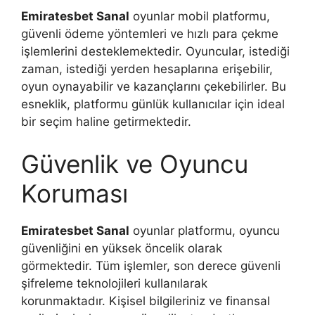
Emiratesbet Sanal
oyunlar mobil platformu,
güvenli ödeme yöntemleri ve hızlı para çekme
işlemlerini desteklemektedir. Oyuncular, istediği
zaman, istediği yerden hesaplarına erişebilir,
oyun oynayabilir ve kazançlarını çekebilirler. Bu
esneklik, platformu günlük kullanıcılar için ideal
bir seçim haline getirmektedir.
Güvenlik ve Oyuncu
Koruması
Emiratesbet Sanal
oyunlar platformu, oyuncu
güvenliğini en yüksek öncelik olarak
görmektedir. Tüm işlemler, son derece güvenli
şifreleme teknolojileri kullanılarak
korunmaktadır. Kişisel bilgileriniz ve finansal