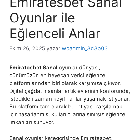
Emiratesbet Sanal
Oyunlar ile
Eğlenceli Anlar
Ekim 26, 2025
yazar
wpadmin_3d3b03
Emiratesbet Sanal
oyunlar dünyası,
günümüzün en heyecan verici eğlence
platformlarından biri olarak karşımıza çıkıyor.
Dijital çağda, insanlar artık evlerinin konforunda,
istedikleri zaman keyifli anlar yaşamak istiyorlar.
Bu platform tam olarak bu ihtiyacı karşılamak
için tasarlanmış, kullanıcılarına sınırsız eğlence
imkanları sunuyor.
Sanal oyunlar kategorisinde Emiratesbet,