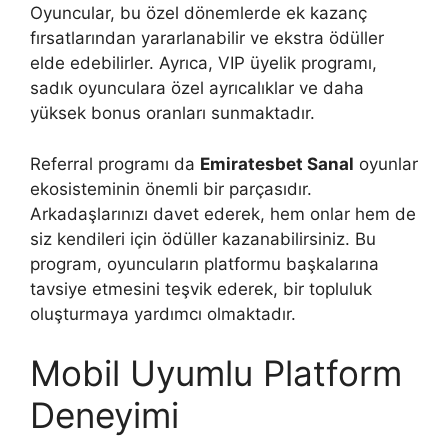
Oyuncular, bu özel dönemlerde ek kazanç
fırsatlarından yararlanabilir ve ekstra ödüller
elde edebilirler. Ayrıca, VIP üyelik programı,
sadık oyunculara özel ayrıcalıklar ve daha
yüksek bonus oranları sunmaktadır.
Referral programı da
Emiratesbet Sanal
oyunlar
ekosisteminin önemli bir parçasıdır.
Arkadaşlarınızı davet ederek, hem onlar hem de
siz kendileri için ödüller kazanabilirsiniz. Bu
program, oyuncuların platformu başkalarına
tavsiye etmesini teşvik ederek, bir topluluk
oluşturmaya yardımcı olmaktadır.
Mobil Uyumlu Platform
Deneyimi